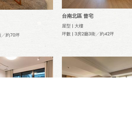
台南北區 曾宅
屋型 | 大樓
坪數 | 3房2廳3衛╱約42坪
衛╱約70坪
張宅
桃園 韓宅