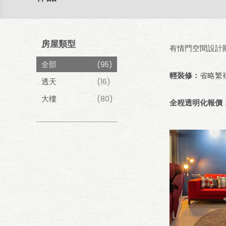
房屋類型
有情門空間設計
全部
(95)
輕裝修：
省略繁
透天
(16)
大樓
(80)
全程透明化報價