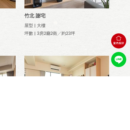
竹北 謝宅
屋型 | 大樓
坪數 | 3房2廳2衛╱約23坪
台南 蔡宅