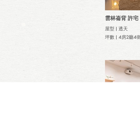
雲林崙背 許宅
屋型 | 透天
坪數 | 4房2廳4
新北市林口區 