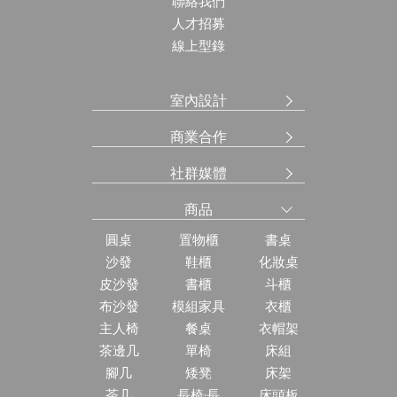
聯絡我們
人才招募
線上型錄
室內設計
商業合作
社群媒體
商品
圓桌
置物櫃
書桌
沙發
鞋櫃
化妝桌
皮沙發
書櫃
斗櫃
布沙發
模組家具
衣櫃
主人椅
餐桌
衣帽架
茶邊几
單椅
床組
腳几
矮凳
床架
茶几
長椅·長
床頭板