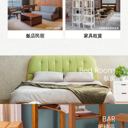
飯店民宿
家具租賃
Bed Room
臥房
BAR
吧檯區