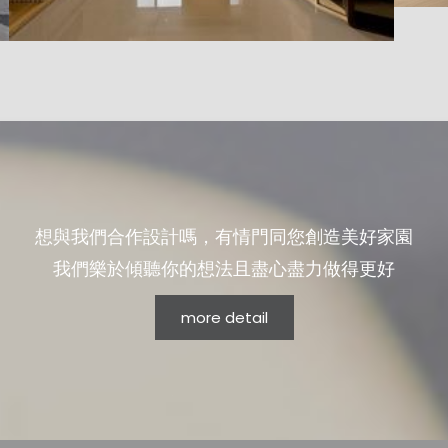
想與我們合作設計嗎，有情門同您創造美好家園
我們樂於傾聽你的想法且盡心盡力做得更好
more detail