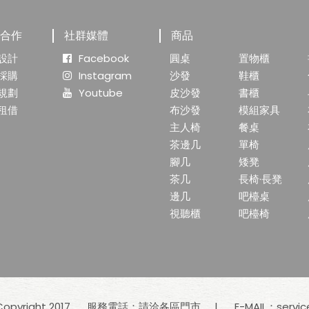
業合作
社群媒體
商品
設計
Facebook
圓桌
置物櫃
採購
Instagram
沙發
鞋櫃
規劃
Youtube
皮沙發
書櫃
租借
布沙發
模組家具
主人椅
餐桌
茶邊几
單椅
腳几
矮凳
茶几
長椅·長凳
邊几
吧檯桌
視聽櫃
吧檯椅
yright 2017
服務電話：請洽各區門市
E-MAIL：
servi