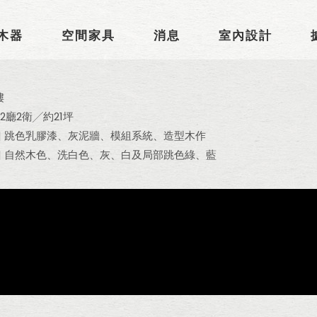
木器
空間家具
消息
室內設計
樓
房2廳2衛╱約21坪
 | 跳色乳膠漆、灰泥牆、模組系統、造型木作
 | 自然木色、洗白色、灰、白及局部跳色綠、藍