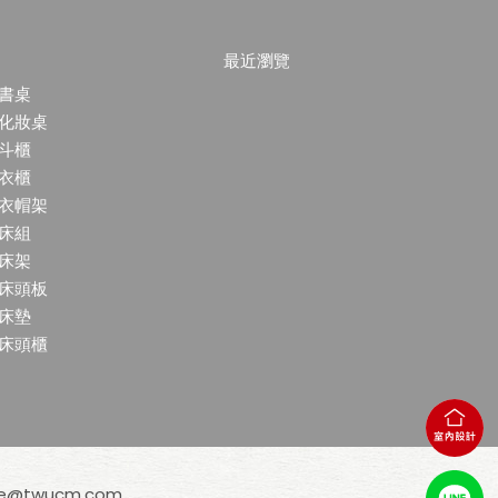
最近瀏覽
書桌
化妝桌
斗櫃
衣櫃
衣帽架
床組
床架
床頭板
床墊
床頭櫃
ce@twucm.com