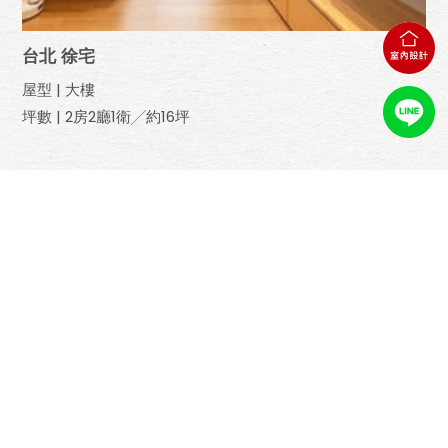
台北 徐宅
屋型 | 大樓
坪數 | 2房2廳1衛╱約16坪