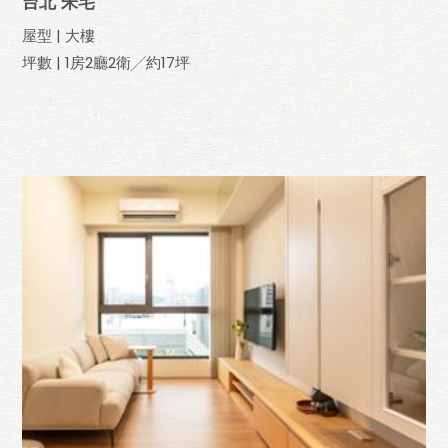
台北 朱宅
屋型 | 大樓
坪數 | 1房2廳2衛╱約17坪