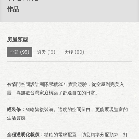
作品
房屋類型
全部
(95)
透天
(16)
大樓
(80)
有情門空間設計團隊累積30年實務經驗，從空屋到完美入
厝，為無數台灣家庭構築了舒適自在的日常。
輕裝修：
省略繁複裝潢。適度的空間留白，更能展現豐富的
生活質感。
全程透明化報價：
精確的電腦配置，助您精準分配預算，打