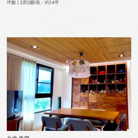
坪數 | 2房2廳1衛╱約14坪