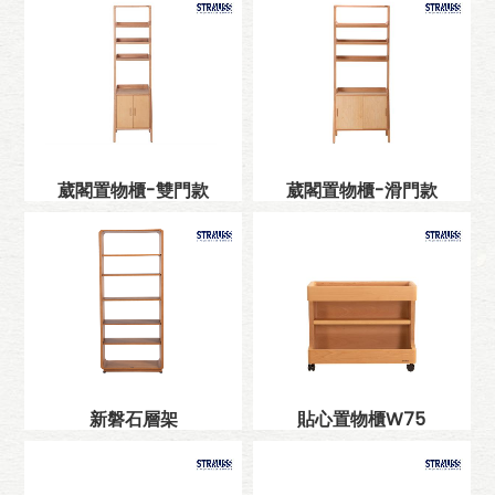
葳閣置物櫃-雙門款
葳閣置物櫃-滑門款
新磐石層架
貼心置物櫃W75