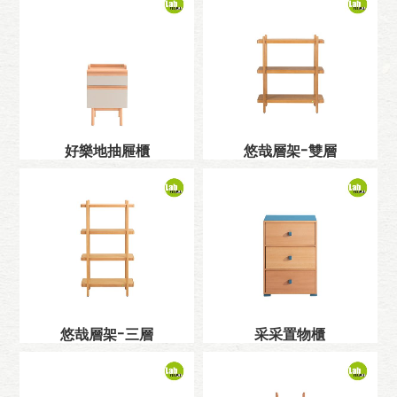
好樂地抽屜櫃
悠哉層架-雙層
悠哉層架-三層
采采置物櫃