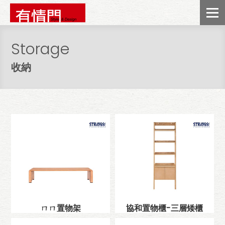
Storage
收納
ㄇㄇ置物架
協和置物櫃-三層矮櫃