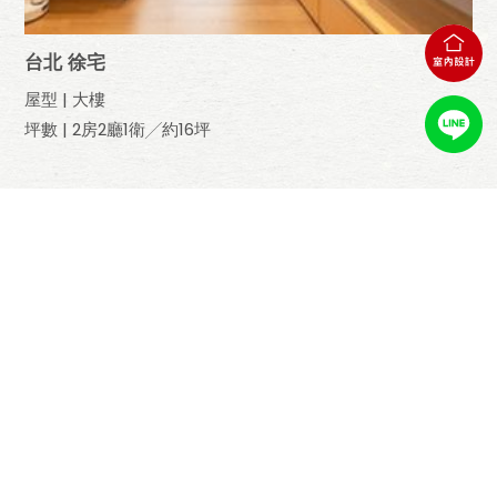
台北 徐宅
屋型 | 大樓
坪數 | 2房2廳1衛╱約16坪