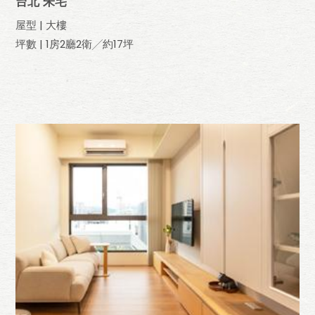
台北 朱宅
屋型 | 大樓
坪數 | 1房2廳2衛╱約17坪