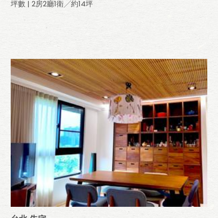
坪數 | 2房2廳1衛╱約14坪