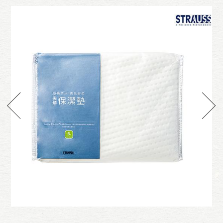
袋
天晴保潔墊