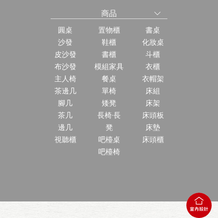
商品
圓桌
置物櫃
書桌
沙發
鞋櫃
化妝桌
皮沙發
書櫃
斗櫃
布沙發
模組家具
衣櫃
主人椅
餐桌
衣帽架
茶邊几
單椅
床組
腳几
矮凳
床架
茶几
長椅·長
床頭板
邊几
凳
床墊
視聽櫃
吧檯桌
床頭櫃
吧檯椅