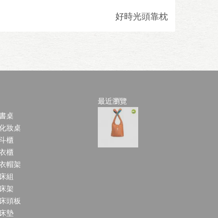
好時光頭靠枕
最近瀏覽
書桌
化妝桌
斗櫃
衣櫃
衣帽架
床組
床架
床頭板
床墊