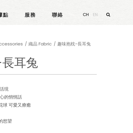
據點
服務
聯絡
CH
EN
essories
織品 Fabric
趣味抱枕-長耳兔
-長耳兔
靈活現
內心的悄悄話
花球 可愛又療癒
的想望