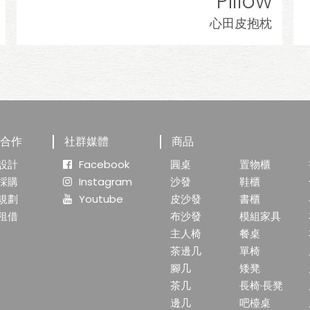
Pillow
心田皮抱枕
業合作
社群媒體
商品
設計
Facebook
圓桌
置物櫃
採購
Instagram
沙發
鞋櫃
規劃
Youtube
皮沙發
書櫃
租借
布沙發
模組家具
主人椅
餐桌
茶邊几
單椅
腳几
矮凳
茶几
長椅·長凳
邊几
吧檯桌