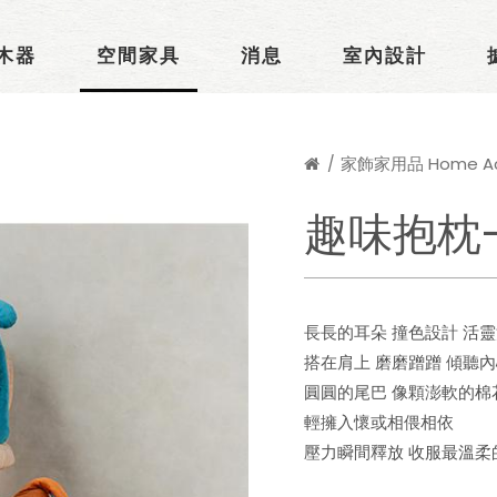
木器
空間家具
消息
室內設計
家飾家用品 Home Acc
趣味抱枕
長長的耳朵 撞色設計 活
搭在肩上 磨磨蹭蹭 傾聽
圓圓的尾巴 像顆澎軟的棉
輕擁入懷或相偎相依
壓力瞬間釋放 收服最溫柔