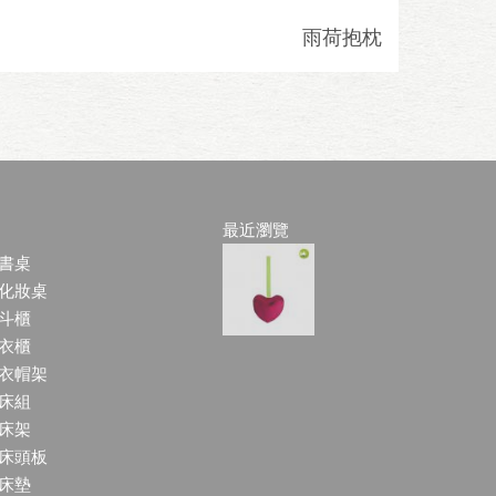
雨荷抱枕
最近瀏覽
書桌
化妝桌
斗櫃
衣櫃
衣帽架
床組
床架
床頭板
床墊