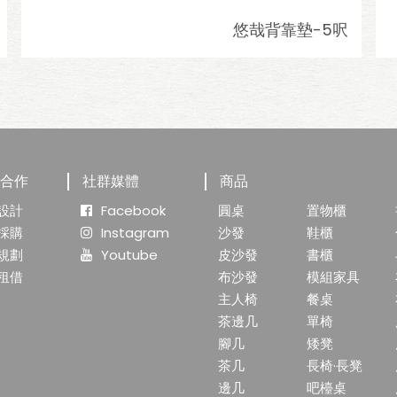
悠哉背靠墊-5呎
業合作
社群媒體
商品
設計
Facebook
圓桌
置物櫃
採購
Instagram
沙發
鞋櫃
規劃
Youtube
皮沙發
書櫃
租借
布沙發
模組家具
主人椅
餐桌
茶邊几
單椅
腳几
矮凳
茶几
長椅·長凳
邊几
吧檯桌