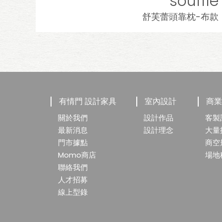
soufflé
舒芙蕾頭靠枕-布款
有情門 設計家具
室內設計
商
關於我們
設計作品
客製
最新消息
設計理念
大量
門市據點
商空
Momo商店
場地
聯絡我們
人才招募
線上型錄