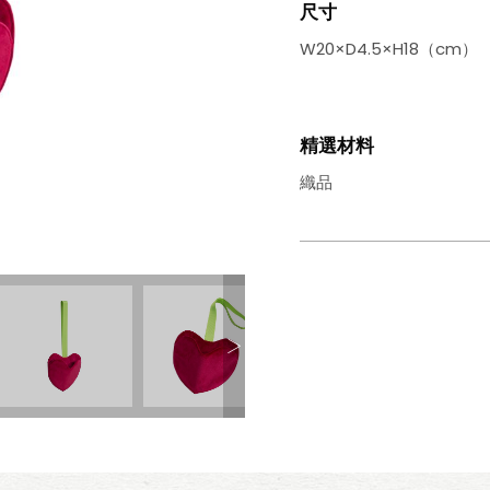
尺寸
W20×D4.5×H18（cm）
精選材料
織品