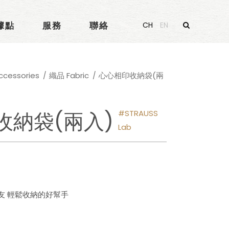
據點
服務
聯絡
CH
EN
essories
織品 Fabric
心心相印收納袋(兩
收納袋(兩入)
STRAUSS
Lab
友 輕鬆收納的好幫手