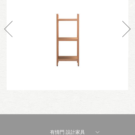
層
樸園層架-雙層
有情門 設計家具