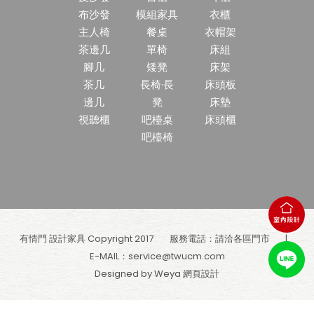
布沙發
模組家具
衣櫃
主人椅
餐桌
衣帽架
茶邊几
單椅
床組
腳几
矮凳
床架
茶几
長椅·長
床頭板
邊几
凳
床墊
視聽櫃
吧檯桌
床頭櫃
吧檯椅
有情門 設計家具 Copyright 2017
服務電話：請洽各區門市
E-MAIL：
service@twucm.com
Designed by Weya
網頁設計