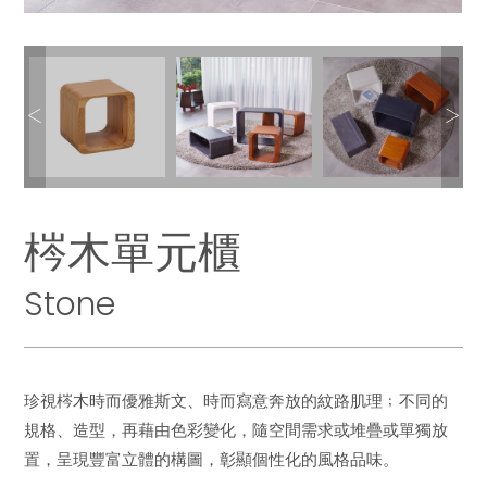
梣木單元櫃
Stone
珍視梣木時而優雅斯文、時而寫意奔放的紋路肌理﹔不同的
規格、造型，再藉由色彩變化，隨空間需求或堆疊或單獨放
置，呈現豐富立體的構圖，彰顯個性化的風格品味。