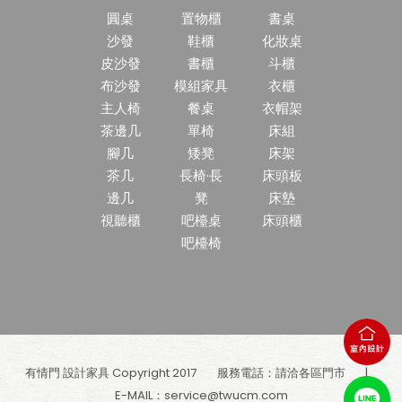
圓桌
置物櫃
書桌
沙發
鞋櫃
化妝桌
皮沙發
書櫃
斗櫃
布沙發
模組家具
衣櫃
主人椅
餐桌
衣帽架
茶邊几
單椅
床組
腳几
矮凳
床架
茶几
長椅·長
床頭板
邊几
凳
床墊
視聽櫃
吧檯桌
床頭櫃
吧檯椅
有情門 設計家具 Copyright 2017
服務電話：請洽各區門市
E-MAIL：
service@twucm.com