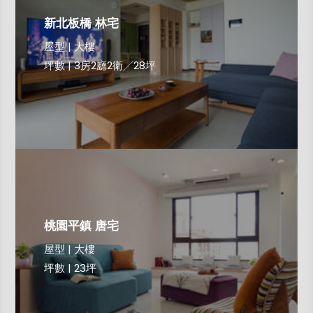
新北板橋 林宅
屋型 | 大樓
坪數 | 3房2廳2衛╱28坪
桃園平鎮 唐宅
屋型 | 大樓
坪數 | 23坪