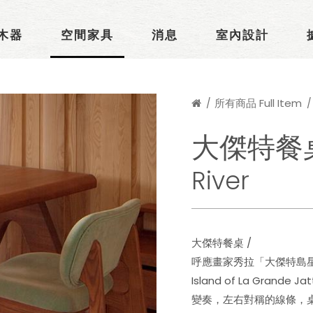
木器
空間家具
消息
室內設計
所有商品 Full Item
大傑特餐
River
大傑特餐桌 /
呼應畫家秀拉「大傑特島星期日的
Island of La Gra
變奏，左右對稱的線條，