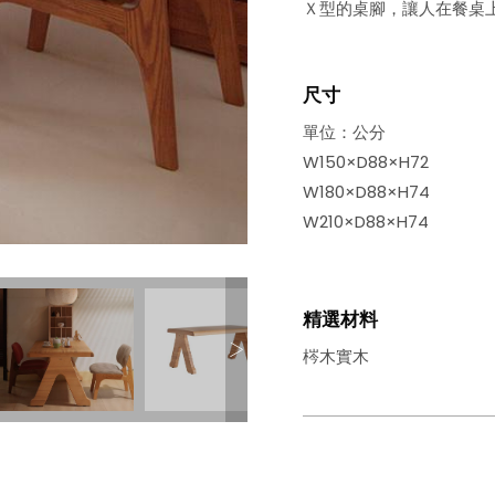
Ｘ型的桌腳，讓人在餐桌
尺寸
單位：公分
W150×D88×H72
W180×D88×H74
W210×D88×H74
精選材料
梣木實木