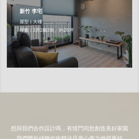
新竹 李宅
屋型 | 大樓
坪數 | 2房2廳2衛╱約25坪
想與我們合作設計嗎，有情門同您創造美好家園
我們樂於傾聽你的想法且盡心盡力做得更好