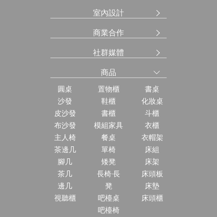
室內設計
商業合作
社群媒體
商品
圓桌
置物櫃
書桌
沙發
鞋櫃
化妝桌
皮沙發
書櫃
斗櫃
布沙發
模組家具
衣櫃
主人椅
餐桌
衣帽架
茶邊几
單椅
床組
腳几
矮凳
床架
茶几
長椅·長
床頭板
邊几
凳
床墊
視聽櫃
吧檯桌
床頭櫃
吧檯椅