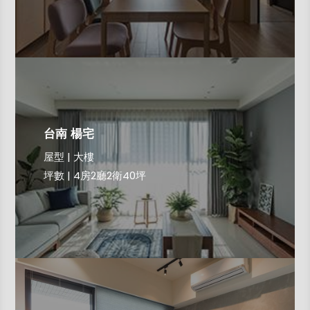
台南 楊宅
屋型 | 大樓
坪數 | 4房2廳2衛40坪