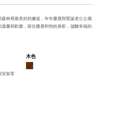
話森林裡最美好的邂逅，年年麋鹿與聖誕老公公攜
的溫馨與歡樂，留住麋鹿和煦的身影，儲釀幸福的
木色
附安裝零