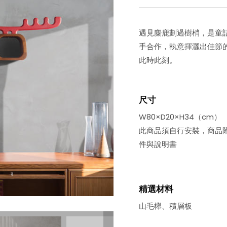
遇見麋鹿劃過樹梢，是童
手合作，執意揮灑出佳節
此時此刻。
尺寸
W80×D20×H34（cm）
此商品須自行安裝，商品
件與說明書
精選材料
山毛櫸、積層板