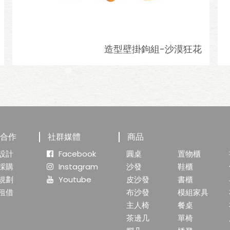
造型壁掛鉤組-沙漠狂花
業合作
社群媒體
商品
設計
Facebook
圓桌
置物櫃
採購
Instagram
沙發
鞋櫃
規劃
Youtube
皮沙發
書櫃
租借
布沙發
模組家具
主人椅
餐桌
茶邊几
單椅