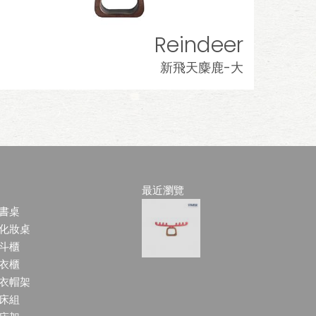
Reindeer
新飛天麋鹿-大
最近瀏覽
書桌
化妝桌
斗櫃
衣櫃
衣帽架
床組