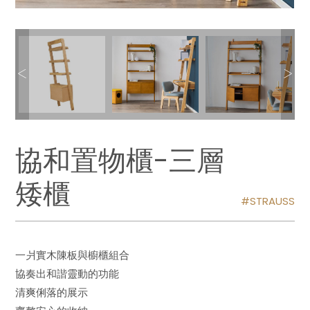
協和置物櫃-三層
矮櫃
STRAUSS
一爿實木陳板與櫥櫃組合
協奏出和諧靈動的功能
清爽俐落的展示