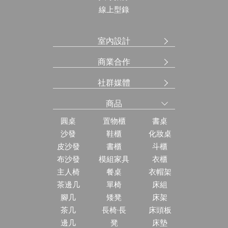
線上型錄
室內設計
商業合作
社群媒體
商品
圓桌
置物櫃
書桌
沙發
鞋櫃
化妝桌
皮沙發
書櫃
斗櫃
布沙發
模組家具
衣櫃
主人椅
餐桌
衣帽架
茶邊几
單椅
床組
腳几
矮凳
床架
茶几
長椅·長
床頭板
邊几
凳
床墊