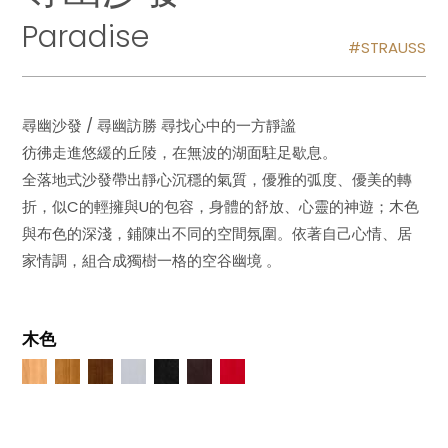
Paradise
STRAUSS
尋幽沙發 / 尋幽訪勝 尋找心中的一方靜謐
彷彿走進悠緩的丘陵，在無波的湖面駐足歇息。
全落地式沙發帶出靜心沉穩的氣質，優雅的弧度、優美的轉
折，似C的輕擁與U的包容，身體的舒放、心靈的神遊；木色
與布色的深淺，鋪陳出不同的空間氛圍。依著自己心情、居
家情調，組合成獨樹一格的空谷幽境 。
木色