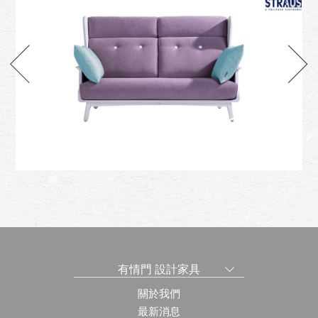
Bel Canto
發
人間頌沙發
有情門 設計家具
關於我們
最新消息