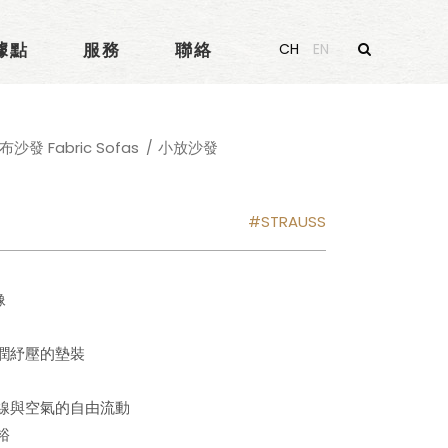
據點
服務
聯絡
CH
EN
布沙發 Fabric Sofas
小放沙發
STRAUSS
像
潤紓壓的墊裝
線與空氣的自由流動
裕