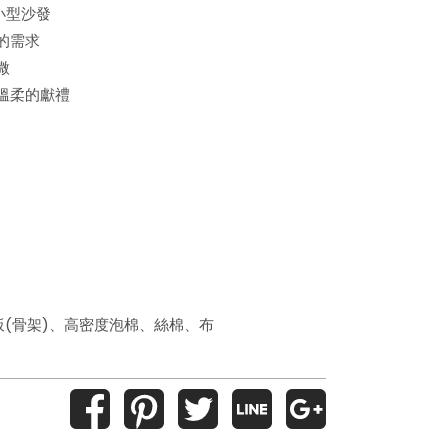
小型沙發
的需求
微
溫柔的獻禮
板(骨架)、高密度泡棉、絲棉、布