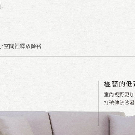
利。
小空間裡釋放餘裕