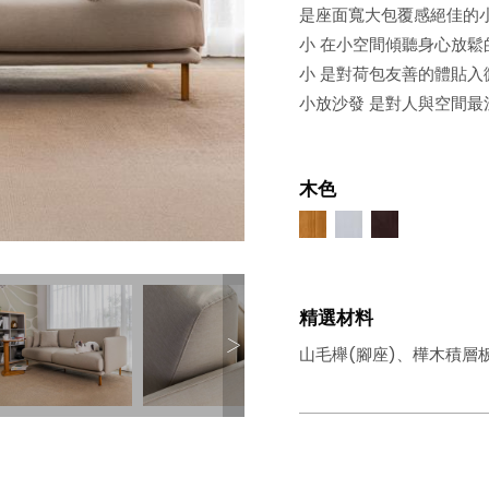
是座面寬大包覆感絕佳的
小 在小空間傾聽身心放鬆
小 是對荷包友善的體貼入
小放沙發 是對人與空間最
木色
精選材料
山毛櫸(腳座)、樺木積層