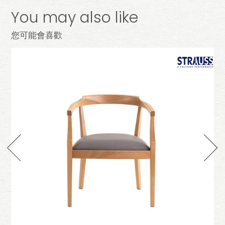
You may also like
您可能會喜歡
d
lyon leather