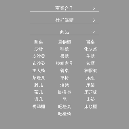
商業合作
社群媒體
商品
圓桌
置物櫃
書桌
沙發
鞋櫃
化妝桌
皮沙發
書櫃
斗櫃
布沙發
模組家具
衣櫃
主人椅
餐桌
衣帽架
茶邊几
單椅
床組
腳几
矮凳
床架
茶几
長椅·長
床頭板
邊几
凳
床墊
視聽櫃
吧檯桌
床頭櫃
吧檯椅