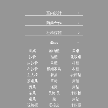
室內設計
商業合作
社群媒體
商品
圓桌
置物櫃
書桌
沙發
鞋櫃
化妝桌
皮沙發
書櫃
斗櫃
布沙發
模組家具
衣櫃
主人椅
餐桌
衣帽架
茶邊几
單椅
床組
腳几
矮凳
床架
茶几
長椅·長
床頭板
邊几
凳
床墊
視聽櫃
吧檯桌
床頭櫃