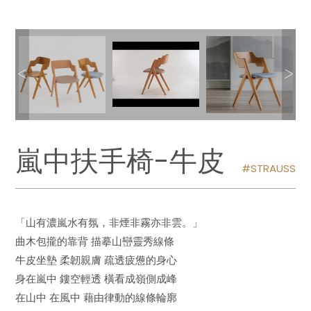
嵐中扶手椅-牛皮
STRAUSS
「山有濃嵐水有氛，非煙非霧亦非雲。」
曲木包攏的靠背 描摹山巒靈秀線條
牛皮坐墊 柔韌親膚 疏透疲憊的身心
身在嵐中 鏤空輕透 橫看成嶺側成峰
在山中 在風中 藉由律動的線條輪廓