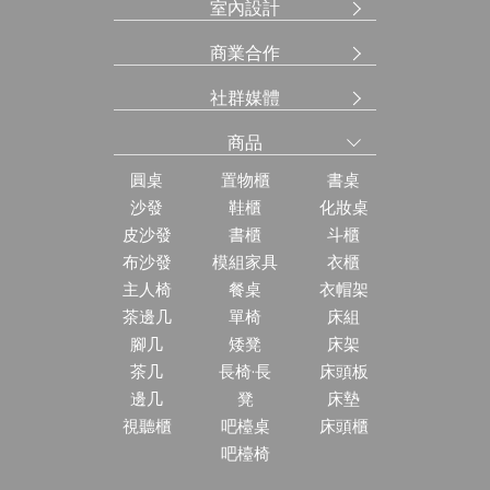
室內設計
商業合作
社群媒體
商品
圓桌
置物櫃
書桌
沙發
鞋櫃
化妝桌
皮沙發
書櫃
斗櫃
布沙發
模組家具
衣櫃
主人椅
餐桌
衣帽架
茶邊几
單椅
床組
腳几
矮凳
床架
茶几
長椅·長
床頭板
邊几
凳
床墊
視聽櫃
吧檯桌
床頭櫃
吧檯椅