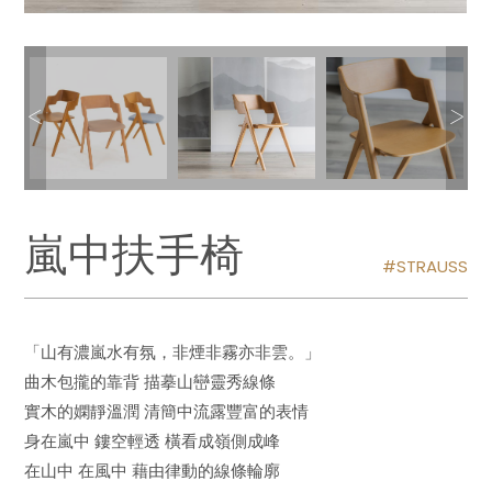
嵐中扶手椅
STRAUSS
「山有濃嵐水有氛，非煙非霧亦非雲。」
曲木包攏的靠背 描摹山巒靈秀線條
實木的嫻靜溫潤 清簡中流露豐富的表情
身在嵐中 鏤空輕透 橫看成嶺側成峰
在山中 在風中 藉由律動的線條輪廓