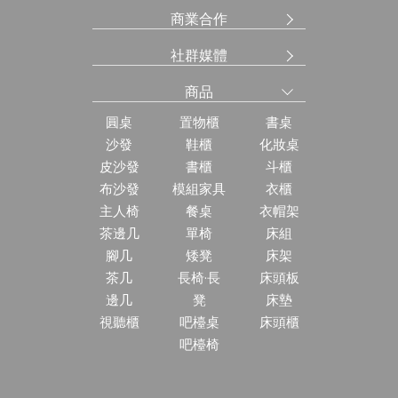
商業合作
社群媒體
商品
圓桌
置物櫃
書桌
沙發
鞋櫃
化妝桌
皮沙發
書櫃
斗櫃
布沙發
模組家具
衣櫃
主人椅
餐桌
衣帽架
茶邊几
單椅
床組
腳几
矮凳
床架
茶几
長椅·長
床頭板
邊几
凳
床墊
視聽櫃
吧檯桌
床頭櫃
吧檯椅