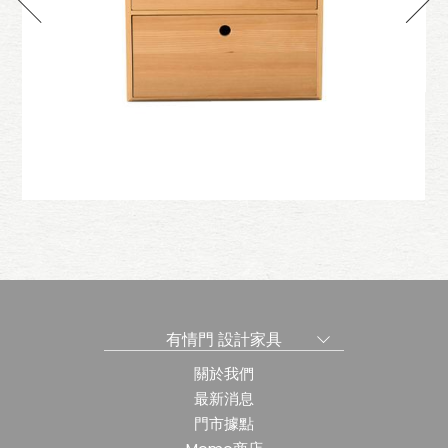
e
Cottage
抽
小巢置物盒─雙抽
有情門 設計家具
關於我們
最新消息
門市據點