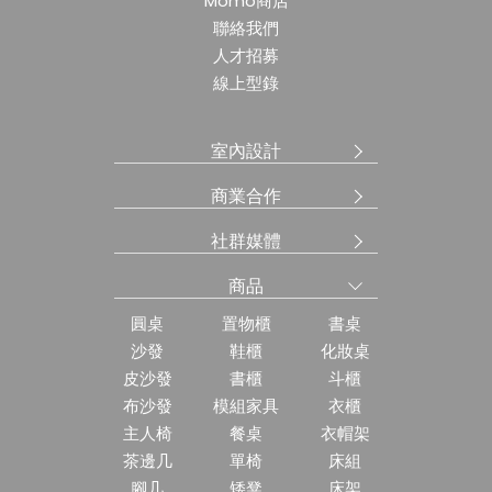
Momo商店
聯絡我們
人才招募
線上型錄
室內設計
商業合作
社群媒體
商品
圓桌
置物櫃
書桌
沙發
鞋櫃
化妝桌
皮沙發
書櫃
斗櫃
布沙發
模組家具
衣櫃
主人椅
餐桌
衣帽架
茶邊几
單椅
床組
腳几
矮凳
床架