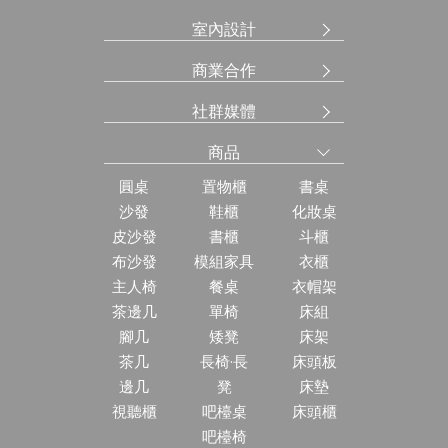
室內設計
商業合作
社群媒體
商品
圓桌
置物櫃
書桌
沙發
鞋櫃
化妝桌
皮沙發
書櫃
斗櫃
布沙發
模組家具
衣櫃
主人椅
餐桌
衣帽架
茶邊几
單椅
床組
腳几
矮凳
床架
茶几
長椅·長
床頭板
邊几
凳
床墊
視聽櫃
吧檯桌
床頭櫃
吧檯椅