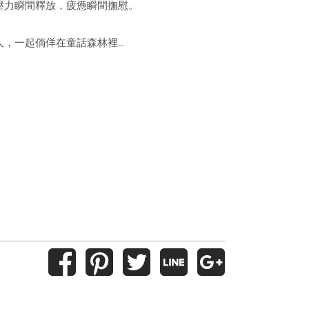
壓力瞬間釋放，疲憊瞬間撫慰。
人，一起倘佯在童話森林裡…