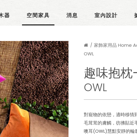
木器
空間家具
消息
室內設計
家飾家用品 Home Acc
OWL
趣味抱枕
OWL
對寵物的依戀，適時移情
毛茸茸的膚觸，彷彿貼近
噢耳(OWL)慧黠安靜的