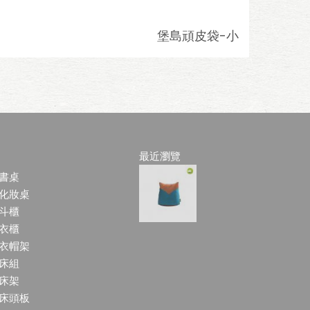
堡島頑皮袋-小
最近瀏覽
書桌
化妝桌
斗櫃
衣櫃
衣帽架
床組
床架
床頭板