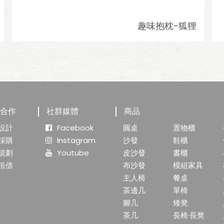
趣味抱枕-狐狸
業合作
社群媒體
商品
設計
Facebook
圓桌
置物櫃
採購
Instagram
沙發
鞋櫃
規劃
Youtube
皮沙發
書櫃
租借
布沙發
模組家具
主人椅
餐桌
茶邊几
單椅
腳几
矮凳
茶几
長椅·長凳