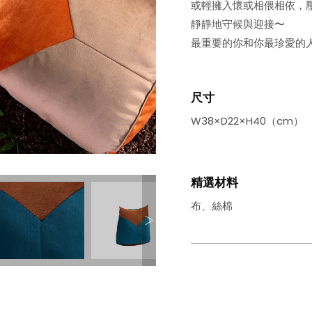
或輕擁入懷或相偎相依，
靜靜地守候與迎接〜
最重要的你和你最珍愛的
尺寸
W38×D22×H40（cm）
精選材料
布、絲棉