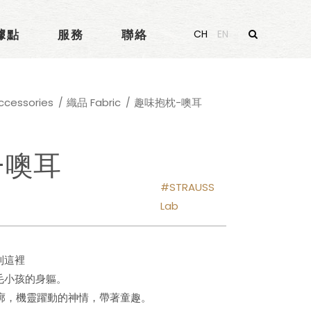
據點
服務
聯絡
CH
EN
essories
織品 Fabric
趣味抱枕-噢耳
-噢耳
STRAUSS
Lab
到這裡
毛小孩的身軀。
輪廓，機靈躍動的神情，帶著童趣。