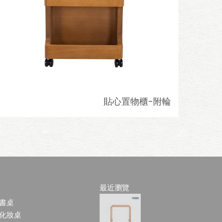
貼心置物櫃-附輪
最近瀏覽
書桌
化妝桌