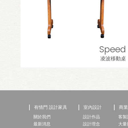
Speed
凌波移動桌
有情門 設計家具
室內設計
商
關於我們
設計作品
客製
最新消息
設計理念
大量