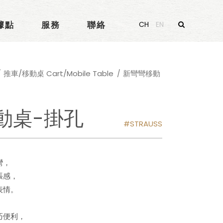
據點
服務
聯絡
CH
EN
推車/移動桌 Cart/Mobile Table
新彎彎移動
動桌-掛孔
STRAUSS
彎，
張感，
表情。
巧便利，