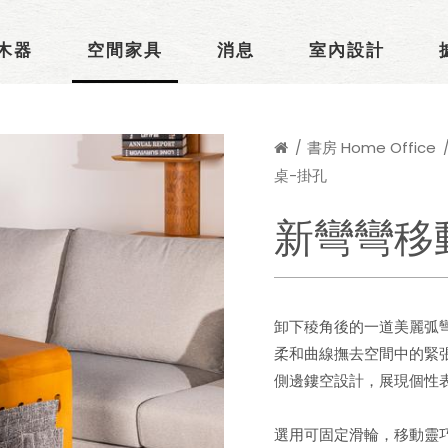
木器
空間家具
消息
室內設計
書房 Home Office
桌-掛孔
新彎彎移
卸下稜角後的一道美麗弧
柔和曲線撫去空間中的緊
側邊鏤空設計，展現個性
選用可固定滑輪，移動靈