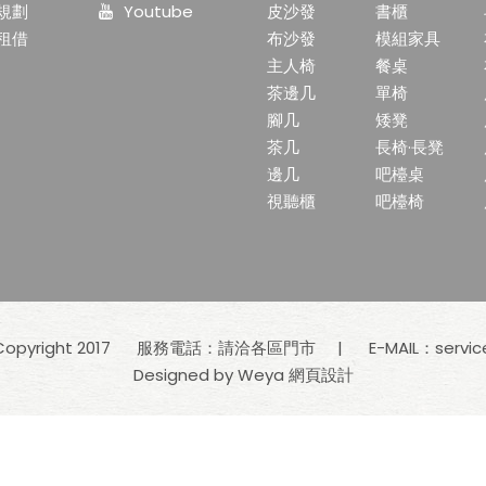
規劃
Youtube
皮沙發
書櫃
租借
布沙發
模組家具
主人椅
餐桌
茶邊几
單椅
腳几
矮凳
茶几
長椅·長凳
邊几
吧檯桌
視聽櫃
吧檯椅
yright 2017
服務電話：請洽各區門市
E-MAIL：
servi
Designed by Weya
網頁設計