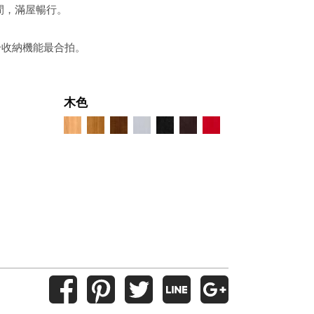
間，滿屋暢行。
升收納機能最合拍。
木色