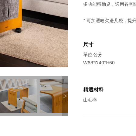
多功能移動桌，適用各空
* 可加選哈欠邊几袋，提
尺寸
單位:公分
W68*D40*H60
精選材料
山毛櫸