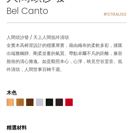
Bel Canto
STRAUSS
人間頌沙發 / 天上人間低吟清頌
全實木高椅背設計的穩重厚實，藉由織布的柔軟多彩，揉匯
出端雅幽靜、剛柔並蓄的氣質。帶點卓爾不凡的距離，兼容
脫俗的清心雅逸。如是觀照本心，心淨，映見空谷跫音。低
吟清頌，人間世事百轉千迴。
木色
精選材料