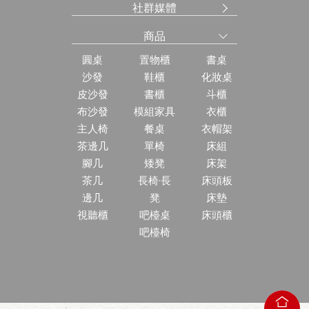
社群媒體
商品
圓桌
置物櫃
書桌
沙發
鞋櫃
化妝桌
皮沙發
書櫃
斗櫃
布沙發
模組家具
衣櫃
主人椅
餐桌
衣帽架
茶邊几
單椅
床組
腳几
矮凳
床架
茶几
長椅·長
床頭板
邊几
凳
床墊
視聽櫃
吧檯桌
床頭櫃
吧檯椅