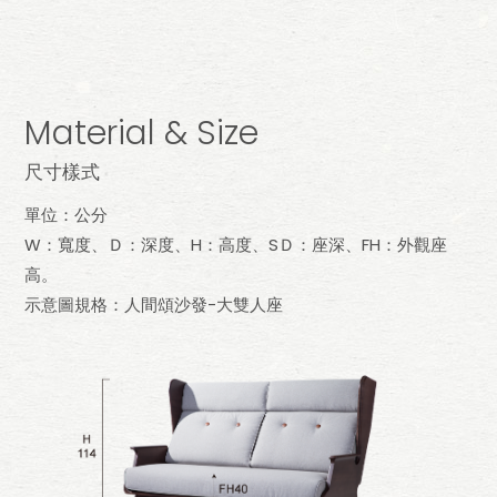
Material & Size
尺寸樣式
單位：公分
W：寬度、Ｄ：深度、H：高度、SＤ：座深、FH：外觀座
高。
示意圖規格：人間頌沙發-大雙人座