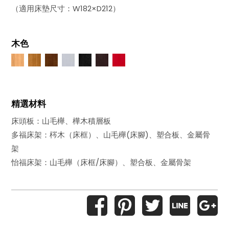
（適用床墊尺寸：W182×D212）
木色
精選材料
床頭板：山毛櫸、樺木積層板
多福床架：梣木（床框）、山毛櫸(床腳)、塑合板、金屬骨
架
怡福床架：山毛櫸（床框/床腳）、塑合板、金屬骨架