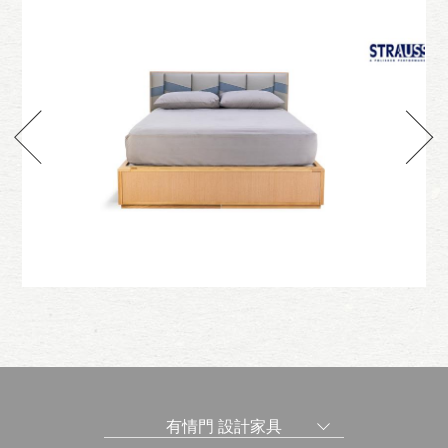
款
新沐風適居床組-牛皮款
有情門 設計家具