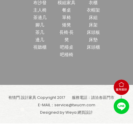
布沙發
模組家具
衣櫃
主人椅
餐桌
衣帽架
茶邊几
單椅
床組
腳几
矮凳
床架
茶几
長椅·長
床頭板
邊几
凳
床墊
視聽櫃
吧檯桌
床頭櫃
吧檯椅
有情門 設計家具 Copyright 2017
服務電話：請洽各區門市
E-MAIL：
service@twucm.com
Designed by Weya
網頁設計