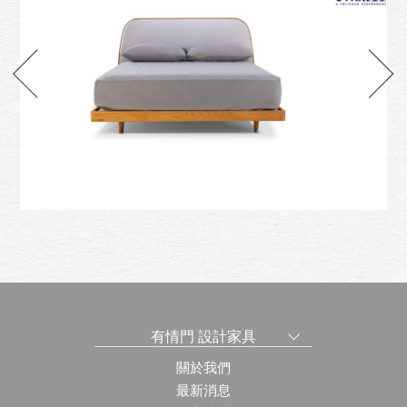
組
新花不落 多福/怡福床組
有情門 設計家具
關於我們
最新消息