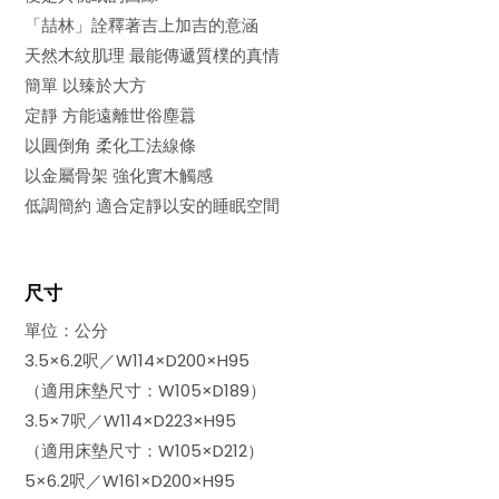
「喆林」詮釋著吉上加吉的意涵
天然木紋肌理 最能傳遞質樸的真情
簡單 以臻於大方
定靜 方能遠離世俗塵囂
以圓倒角 柔化工法線條
以金屬骨架 強化實木觸感
低調簡約 適合定靜以安的睡眠空間
尺寸
單位：公分
3.5×6.2呎／W114×D200×H95
（適用床墊尺寸：W105×D189）
3.5×7呎／W114×D223×H95
（適用床墊尺寸：W105×D212）
5×6.2呎／W161×D200×H95