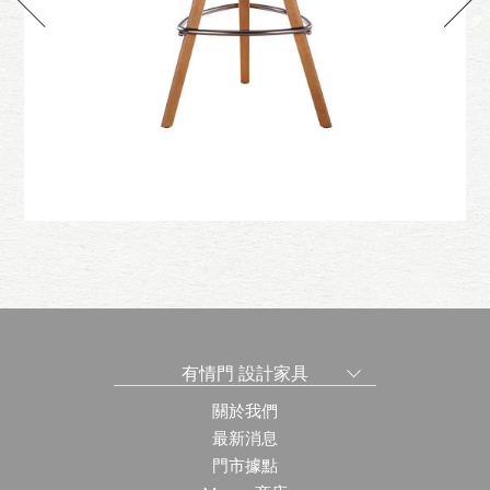
發
鑽石皮克高凳-牛皮
有情門 設計家具
關於我們
最新消息
門市據點