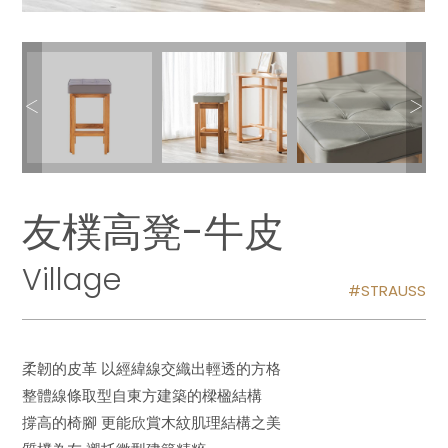
友樸高凳-牛皮
Village
STRAUSS
柔韌的皮革 以經緯線交織出輕透的方格
整體線條取型自東方建築的樑楹結構
撐高的椅腳 更能欣賞木紋肌理結構之美