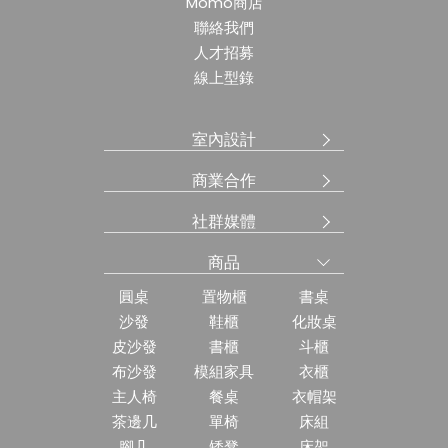
Momo商店
聯絡我們
人才招募
線上型錄
室內設計
商業合作
社群媒體
商品
圓桌
置物櫃
書桌
沙發
鞋櫃
化妝桌
皮沙發
書櫃
斗櫃
布沙發
模組家具
衣櫃
主人椅
餐桌
衣帽架
茶邊几
單椅
床組
腳几
矮凳
床架