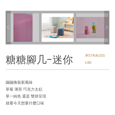
糖糖腳几-迷你
STRAUSS
Lab
蹦蹦換裝新風味
草莓 薄荷 巧克力太妃
單一純色 還是 雙拼呈現
就看今天想要什麼口味