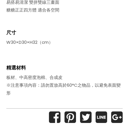
易搭易清潔 雙拼雙線三畫面
糖糖正正四方體 適合各空間
尺寸
W30×D30×H32（cm）
精選材料
板材、中高密度泡棉、合成皮
※注意事項內容：請勿置放高於60°C之物品，以避免表面變
形