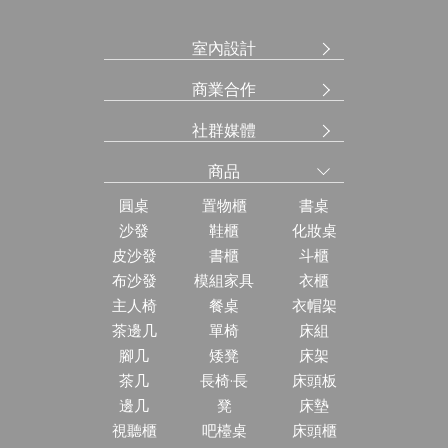
室內設計
商業合作
社群媒體
商品
圓桌
置物櫃
書桌
沙發
鞋櫃
化妝桌
皮沙發
書櫃
斗櫃
布沙發
模組家具
衣櫃
主人椅
餐桌
衣帽架
茶邊几
單椅
床組
腳几
矮凳
床架
茶几
長椅·長
床頭板
邊几
凳
床墊
視聽櫃
吧檯桌
床頭櫃