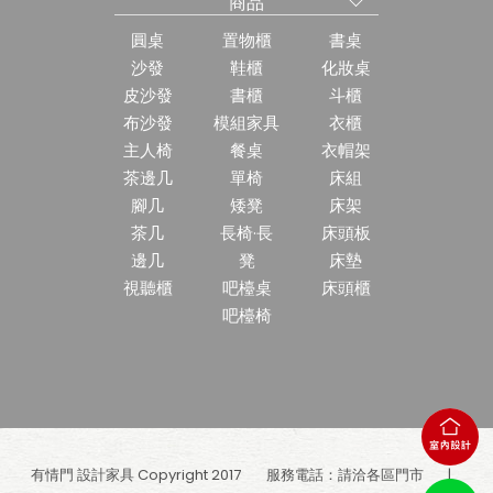
商品
圓桌
置物櫃
書桌
沙發
鞋櫃
化妝桌
皮沙發
書櫃
斗櫃
布沙發
模組家具
衣櫃
主人椅
餐桌
衣帽架
茶邊几
單椅
床組
腳几
矮凳
床架
茶几
長椅·長
床頭板
邊几
凳
床墊
視聽櫃
吧檯桌
床頭櫃
吧檯椅
有情門 設計家具 Copyright 2017
服務電話：請洽各區門市