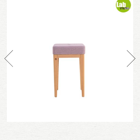
g
凳
方方矮凳 布款