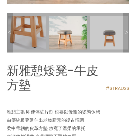
新雅憩矮凳-牛皮
方墊
STRAUSS
雅憩主張 即使停駐片刻 也要以優雅的姿態休憩
由傳統板凳延伸出老物新意的復古情調
柔中帶韌的皮革方墊 放寬了溫柔的承托