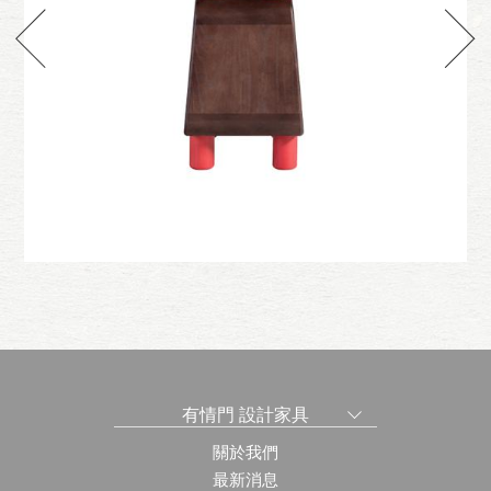
Reindeer
凳
新麋鹿-大
有情門 設計家具
關於我們
最新消息