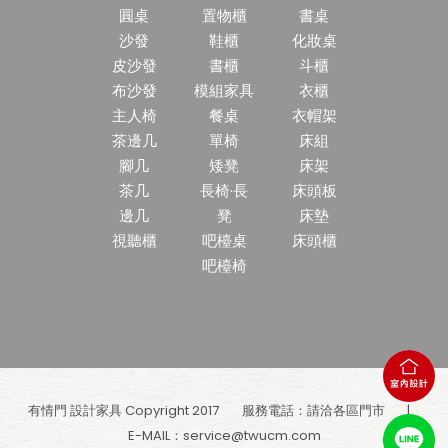
圓桌
置物櫃
書桌
沙發
鞋櫃
化妝桌
皮沙發
書櫃
斗櫃
布沙發
模組家具
衣櫃
主人椅
餐桌
衣帽架
茶邊几
單椅
床組
腳几
矮凳
床架
茶几
長椅·長
床頭板
邊几
凳
床墊
視聽櫃
吧檯桌
床頭櫃
吧檯椅
有情門 設計家具 Copyright 2017
服務電話：請洽各區門市
E-MAIL：
service@twucm.com