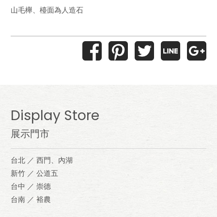
山毛櫸、檯面為人造石
Display Store
展示門市
台北 ／ 西門、內湖
新竹 ／ 公道五
台中 ／ 崇德
台南 ／ 裕農