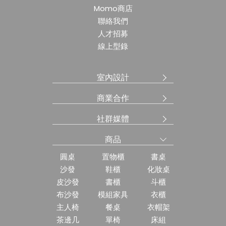
Momo商店
聯絡我們
人才招募
線上型錄
室內設計
商業合作
社群媒體
商品
圓桌
置物櫃
書桌
沙發
鞋櫃
化妝桌
皮沙發
書櫃
斗櫃
布沙發
模組家具
衣櫃
主人椅
餐桌
衣帽架
茶邊几
單椅
床組