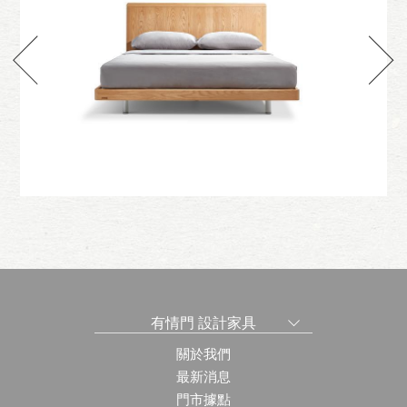
forest
款
喆林 多福/怡福/福沃床組
有情門 設計家具
關於我們
最新消息
門市據點