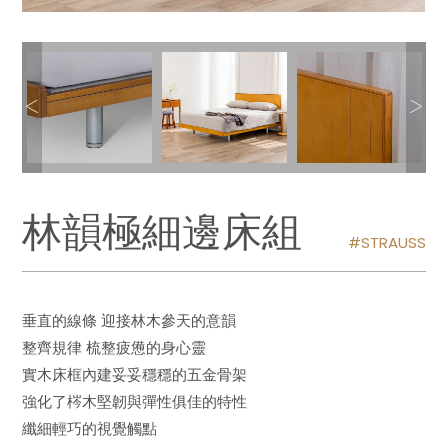
林韻極細邊床組
STRAUSS
垂直的線條 迎接林木參天的意韻
整齊規律 梳整疲憊的身心靈
實木床框內建妥妥穩穩的五金骨架
強化了梣木堅韌與彈性俱佳的特性
纖細輕巧的視覺觸點