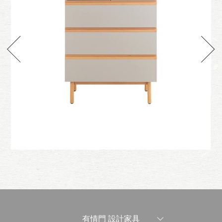
輪
好樂地抽屜櫃-高
有情門 設計家具