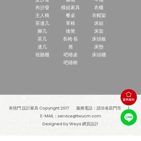
布沙發
模組家具
衣櫃
主人椅
餐桌
衣帽架
茶邊几
單椅
床組
腳几
矮凳
床架
茶几
長椅·長
床頭板
邊几
凳
床墊
視聽櫃
吧檯桌
床頭櫃
吧檯椅
有情門 設計家具 Copyright 2017
服務電話：請洽各區門市
E-MAIL：
service@twucm.com
Designed by Weya
網頁設計