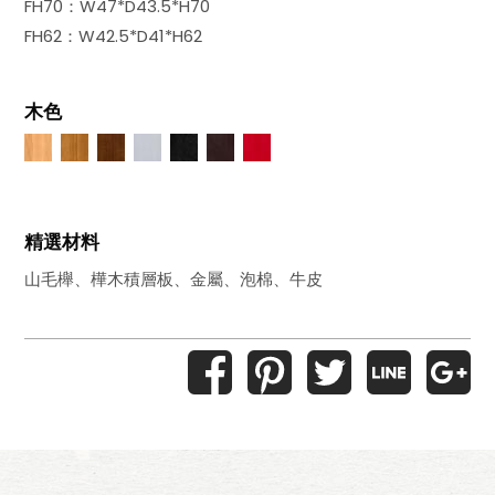
FH70：W47*D43.5*H70
FH62：W42.5*D41*H62
木色
精選材料
山毛櫸、樺木積層板、金屬、泡棉、牛皮