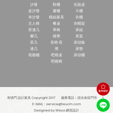
沙發
鞋櫃
化妝桌
皮沙發
書櫃
斗櫃
布沙發
模組家具
衣櫃
主人椅
餐桌
衣帽架
茶邊几
單椅
床組
腳几
矮凳
床架
茶几
長椅·長
床頭板
邊几
凳
床墊
視聽櫃
吧檯桌
床頭櫃
吧檯椅
有情門 設計家具 Copyright 2017
服務電話：請洽各區門市
E-MAIL：
service@twucm.com
Designed by Weya
網頁設計