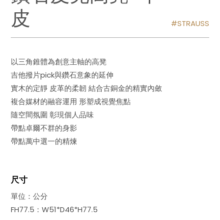
皮
STRAUSS
以三角錐體為創意主軸的高凳
吉他撥片pick與鑽石意象的延伸
實木的定靜 皮革的柔韌 結合古銅金的精實內斂
複合媒材的融容運用 形塑成視覺焦點
隨空間氛圍 彰現個人品味
帶點卓爾不群的身影
帶點萬中選一的精煉
尺寸
單位：公分
FH77.5：W51*D46*H77.5