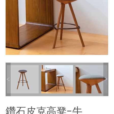
鑽石皮克高凳-牛