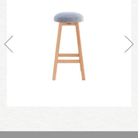
款
新雅憩高凳-圓墊