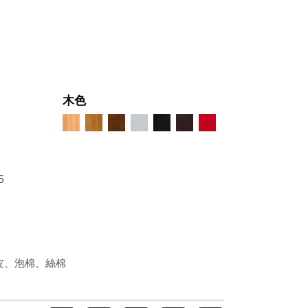
木色
5
皮、泡棉、絲棉