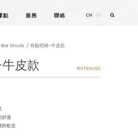
據點
服務
聯絡
CH
EN
ar Stools
有餘吧椅-牛皮款
-牛皮款
STRAUSS
景
的舒適
憊的歇息