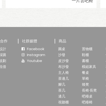
一片雲吧椅
業合作
社群媒體
商品
設計
Facebook
圓桌
置物櫃
採購
Instagram
沙發
鞋櫃
規劃
Youtube
皮沙發
書櫃
租借
布沙發
模組家具
主人椅
餐桌
茶邊几
單椅
腳几
矮凳
茶几
長椅·長凳
邊几
吧檯桌
視聽櫃
吧檯椅