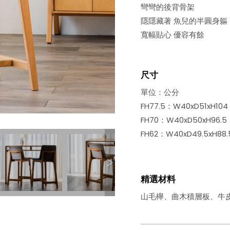
彎彎的後背骨架
隱隱藏著 魚兒的半圓身軀
寬幅貼心 優容有餘
尺寸
單位：公分
FH77.5：W40xD51xH104
FH70：W40xD50xH96.5
FH62：W40xD49.5xH88.
精選材料
山毛櫸、曲木積層板、牛