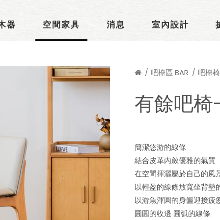
木器
空間家具
消息
室內設計
吧檯區 BAR
吧檯椅 B
有餘吧椅
簡潔悠游的線條
結合皮革內斂優雅的氣質
在空間揮灑屬於自己的風
以輕盈的線條放寬坐背墊
以游魚渾圓的身軀迎接疲
圓圓的收邊 圓弧的線條