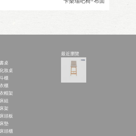
卡樂瑞吧椅-布面
最近瀏覽
書桌
化妝桌
斗櫃
衣櫃
衣帽架
床組
床架
床頭板
床墊
床頭櫃