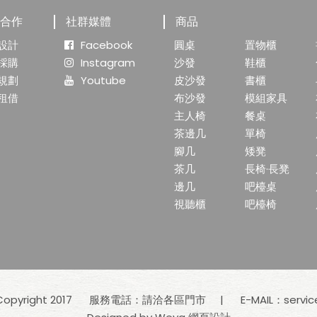
業合作
社群媒體
商品
設計
Facebook
圓桌
置物櫃
採購
Instagram
沙發
鞋櫃
規劃
Youtube
皮沙發
書櫃
租借
布沙發
模組家具
主人椅
餐桌
茶邊几
單椅
腳几
矮凳
茶几
長椅·長凳
邊几
吧檯桌
視聽櫃
吧檯椅
yright 2017
服務電話：請洽各區門市
E-MAIL：
servi