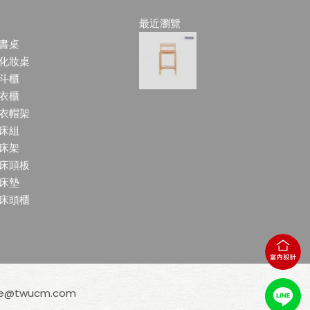
最近瀏覽
書桌
化妝桌
斗櫃
衣櫃
衣帽架
床組
床架
床頭板
床墊
床頭櫃
ce@twucm.com