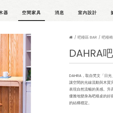
木器
空間家具
消息
室內設計
吧檯區 BAR
吧檯椅 B
DAHRA
DAHRA，取自梵文「日
讓空間的光線流動與木質
表現自然流暢的美感。升
優雅地變身為吧檯桌的好
的結構穩定。