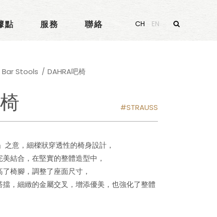
據點
服務
聯絡
CH
EN
ar Stools
DAHRA吧椅
吧椅
STRAUSS
光」之意，細樑狀穿透性的椅身設計，
完美結合，在堅實的整體造型中，
高了椅腳，調整了座面尺寸，
搭擋，細緻的金屬交叉，增添優美，也強化了整體