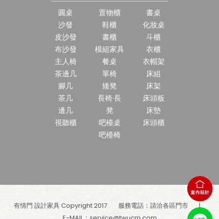
圓桌
置物櫃
書桌
沙發
鞋櫃
化妝桌
皮沙發
書櫃
斗櫃
布沙發
模組家具
衣櫃
主人椅
餐桌
衣帽架
茶邊几
單椅
床組
腳几
矮凳
床架
茶几
長椅·長
床頭板
邊几
凳
床墊
視聽櫃
吧檯桌
床頭櫃
吧檯椅
有情門 設計家具 Copyright 2017
服務電話：請洽各區門市
E-MAIL：
service@twucm.com