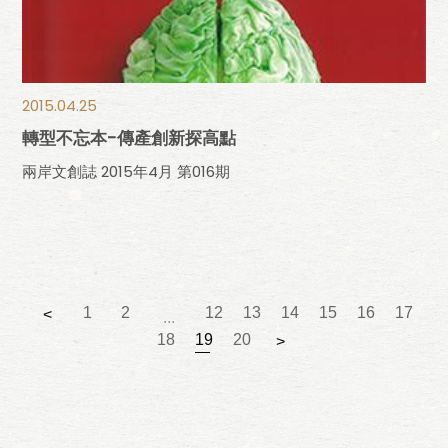
2015.04.25
轉型不忘本-傳產創新探高點
兩岸文創誌 2015年4月 第016期
1
2
12
13
14
15
16
17
<
...
18
19
20
>