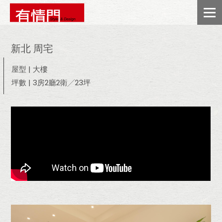
新北 周宅
屋型 | 大樓
坪數 | 3房2廳2衛╱23坪