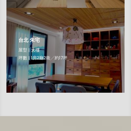
台北 朱宅
屋型 | 大樓
坪數 | 1房2廳2衛╱約17坪