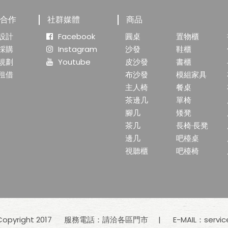
業合作
社群媒體
商品
設計
Facebook
圓桌
置物櫃
採購
Instagram
沙發
鞋櫃
規劃
Youtube
皮沙發
書櫃
租借
布沙發
模組家具
主人椅
餐桌
茶邊几
單椅
腳几
矮凳
茶几
長椅·長凳
邊几
吧檯桌
視聽櫃
吧檯椅
yright 2017
服務電話：請洽各區門市
E-MAIL：
servi