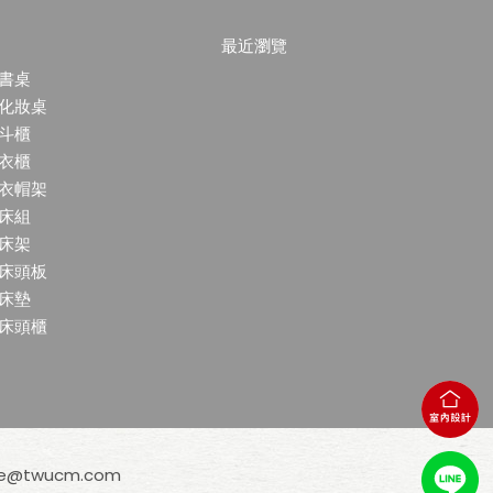
最近瀏覽
書桌
化妝桌
斗櫃
衣櫃
衣帽架
床組
床架
床頭板
床墊
床頭櫃
ce@twucm.com