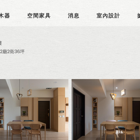
木器
空間家具
消息
室內設計
樓
房2廳2衛36坪