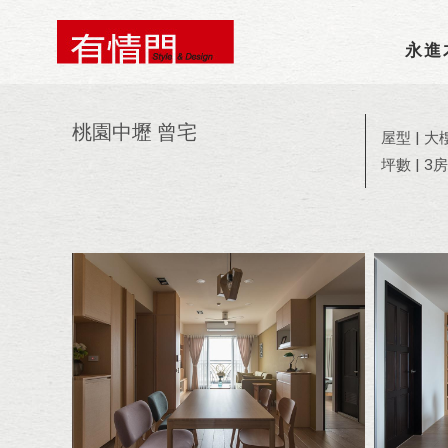
永進
桃園中壢 曾宅
屋型 | 大
坪數 | 3