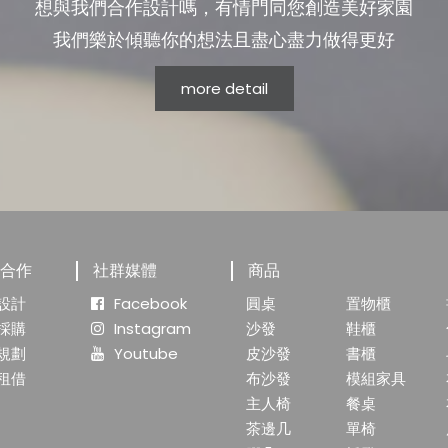
想與我們合作設計嗎，有情門同您創造美好家園
我們樂於傾聽你的想法且盡心盡力做得更好
more detail
業合作
社群媒體
商品
設計
Facebook
圓桌
置物櫃
採購
Instagram
沙發
鞋櫃
規劃
Youtube
皮沙發
書櫃
租借
布沙發
模組家具
主人椅
餐桌
茶邊几
單椅