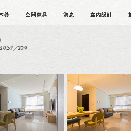
木器
空間家具
消息
室內設計
樓
房2廳2衛╱25坪