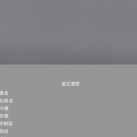
最近瀏覽
書桌
化妝桌
斗櫃
衣櫃
衣帽架
床組